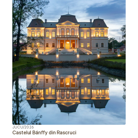
JUCU
/
2026
Castelul Bánffy din Rascruci